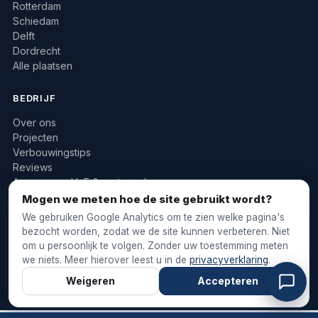
Rotterdam
Schiedam
Delft
Dordrecht
Alle plaatsen
BEDRIJF
Over ons
Projecten
Verbouwingstips
Reviews
Aannemers, VvE & vastgoed
010 422 2733
Mogen we meten hoe de site gebruikt wordt?
info@stukadoorsbosch.nl
We gebruiken Google Analytics om te zien welke pagina's
bezocht worden, zodat we de site kunnen verbeteren. Niet
om u persoonlijk te volgen. Zonder uw toestemming meten
we niets. Meer hierover leest u in de
privacyverklaring
.
© 2026 Stukadoorsbosch & Onderhoud
Weigeren
Accepteren
Algemene voorwaarden
Privacyverklaring
·
·
Cookievoorkeuren