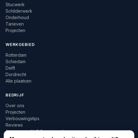
Stucwerk
Schilderwerk
Onderhoud
Tarieven
Projecten
WERKGEBIED
Rotterdam
Schiedam
Delft
Dordrecht
Alle plaatsen
BEDRIJF
Over ons
Projecten
Verbouwingstips
Reviews
Aannemers, VvE & vastgoed
010 422 2733