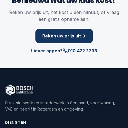
Benieuwd wat úw klus kost?
Reken uw prijs uit, het kost u één minuut, of vraag
een gratis opname aan.
Reken uw prijs uit
Liever appen?
010 422 2733
Strak stucwerk en schilderwerk in één hand, voor woning,
VvE en bedrijf in Rotterdam en omgeving.
DIENSTEN