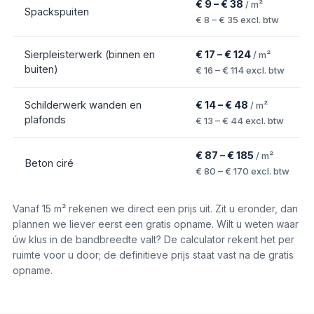
€ 9 – € 38
/ m²
Spackspuiten
€ 8 – € 35
excl. btw
Sierpleisterwerk (binnen en
€ 17 – € 124
/ m²
buiten)
€ 16 – € 114
excl. btw
Schilderwerk wanden en
€ 14 – € 48
/ m²
plafonds
€ 13 – € 44
excl. btw
€ 87 – € 185
/ m²
Beton ciré
€ 80 – € 170
excl. btw
Vanaf
15
m² rekenen we direct een prijs uit. Zit u eronder, dan
plannen we liever eerst een gratis opname. Wilt u weten waar
úw klus in de bandbreedte valt? De calculator rekent het per
ruimte voor u door; de definitieve prijs staat vast na de gratis
opname.