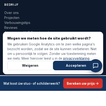
BEDRIJF
Over ons
Projecten
Verbouwingstips
Reviews
Aannemers, VvE & vastgoed
010 422 2733
Mogen we meten hoe de site gebruikt wordt?
info@stukadoorsbosch.nl
We gebruiken Google Analytics om te zien welke pagina's
bezocht worden, zodat we de site kunnen verbeteren. Niet
om u persoonlijk te volgen. Zonder uw toestemming meten
we niets. Meer hierover leest u in de
privacyverklaring
.
© 2026 Stukadoorsbosch & Onderhoud
Weigeren
Accepteren
Algemene voorwaarden
Privacyverklaring
·
·
Cookievoorkeuren
Bereken uw prijs
Wat kost úw stuc- of schilderwerk?