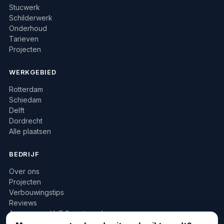
Stucwerk
Schilderwerk
Onderhoud
Tarieven
Projecten
WERKGEBIED
Rotterdam
Schiedam
Delft
Dordrecht
Alle plaatsen
BEDRIJF
Over ons
Projecten
Verbouwingstips
Reviews
Aannemers, VvE & vastgoed
010 422 2733