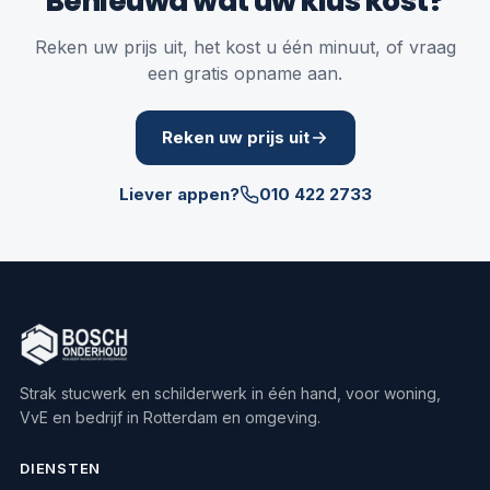
Benieuwd wat úw klus kost?
Reken uw prijs uit, het kost u één minuut, of vraag
een gratis opname aan.
Reken uw prijs uit
Liever appen?
010 422 2733
Strak stucwerk en schilderwerk in één hand, voor woning,
VvE en bedrijf in Rotterdam en omgeving.
DIENSTEN