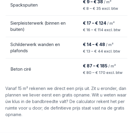
€ 9 – € 38
/ m²
Spackspuiten
€ 8 – € 35
excl. btw
Sierpleisterwerk (binnen en
€ 17 – € 124
/ m²
buiten)
€ 16 – € 114
excl. btw
Schilderwerk wanden en
€ 14 – € 48
/ m²
plafonds
€ 13 – € 44
excl. btw
€ 87 – € 185
/ m²
Beton ciré
€ 80 – € 170
excl. btw
Vanaf
15
m² rekenen we direct een prijs uit. Zit u eronder, dan
plannen we liever eerst een gratis opname. Wilt u weten waar
úw klus in de bandbreedte valt? De calculator rekent het per
ruimte voor u door; de definitieve prijs staat vast na de gratis
opname.